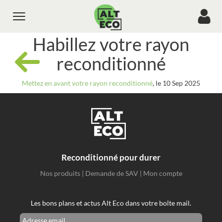
Toggle
navigation
Habillez votre rayon
reconditionné
Mettez en avant votre rayon reconditionné
, le 10 Sep 2025
Reconditionné pour durer
Nos produits
|
Demande de SAV
|
Mon compte
Les bons plans et actus Alt Eco dans votre boîte mail.