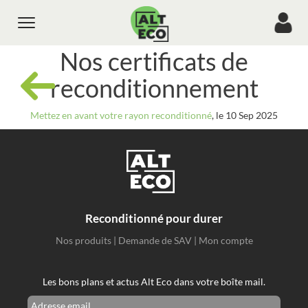
Toggle
navigation
Nos certificats de
reconditionnement
Mettez en avant votre rayon reconditionné
, le 10 Sep 2025
Reconditionné pour durer
Nos produits
|
Demande de SAV
|
Mon compte
Les bons plans et actus Alt Eco dans votre boîte mail.